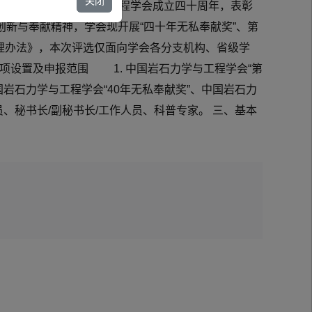
关闭
为庆祝中国岩石力学与工程学会成立四十周年，表彰
新与奉献精神，学会现开展“四十年无私奉献奖”、第
理办法》，本次评选仅面向学会各分支机构、省级学
项设置及申报范围 1. 中国岩石力学与工程学会“第
石力学与工程学会“40年无私奉献奖”、中国岩石力
秘书长/副秘书长/工作人员、科普专家。 三、基本