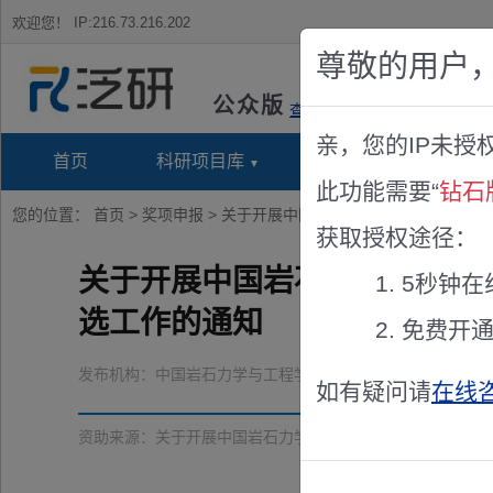
欢迎您！
IP:216.73.216.202
尊敬的用户
公众版
查看说明
亲，您的IP未授
首页
科研项目库
项目指南库
奖项竞
此功能需要“
钻石
您的位置：
首页
>
奖项申报
> 关于开展中国岩石力学与工程学会 “四
获取授权途径：
关于开展中国岩石力学与工程学
5秒钟在
选工作的通知
免费开
发布机构：
中国岩石力学与工程学会
如有疑问请
在线
资助来源：
关于开展中国岩石力学与工程学会 “四十年无私奉献