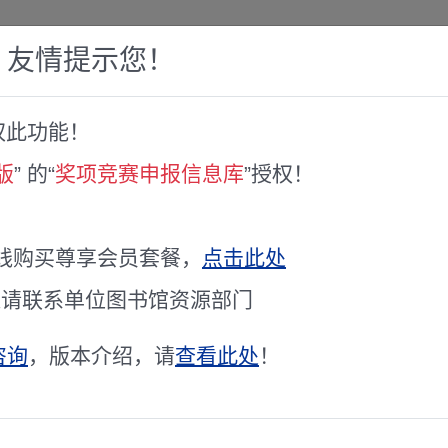
，友情提示您！
权此功能！
赛库
人才专家库
全球文献服务
科研工具
版
” 的“
奖项竞赛申报信息库
”授权！
十年无私奉献奖”、第九届理事会“先进集体”“先进个人”评选工作的通知
会 “四十年无私奉献奖”、第九届理事
线购买尊享会员套餐，
点击此处
通请联系单位图书馆资源部门
咨询
，版本介绍，请
查看此处
！
奖”、第九届理事会“先进集体”“先进个人”评选工作的通知