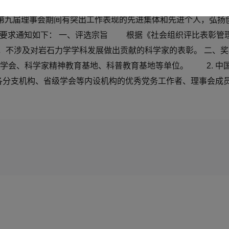
单位、科学家精神教育基地、科普基地等相关单位及个人： 
第九届理事会期间有突出工作表现的先进集体和先进个人，弘扬创
具体要求通知如下： 一、评选宗旨 根据《社会组织评比表彰管
，不涉及对岩石力学学科发展做出贡献的科学家的表彰。 二、奖
会、科学家精神教育基地、科普教育基地等单位。 2. 中国岩
分支机构、省级学会等内设机构的优秀党务工作者、理事会成员、