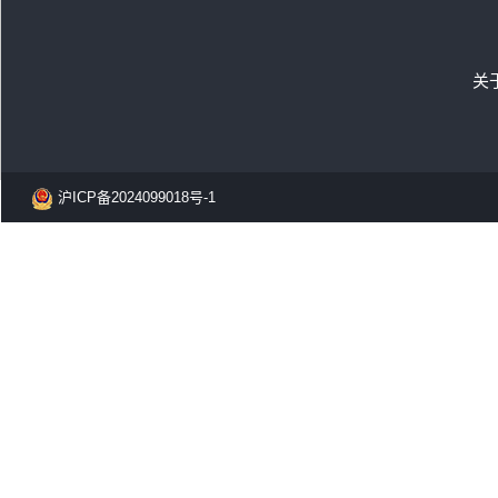
关
沪ICP备2024099018号-1