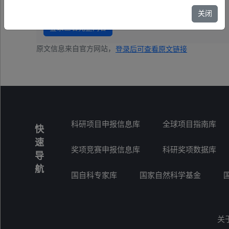
关闭
登录查看完整内容
原文信息来自官方网站，
登录后可查看原文链接
科研项目申报信息库
全球项目指南库
快
速
奖项竞赛申报信息库
科研奖项数据库
导
航
国自科专家库
国家自然科学基金
关