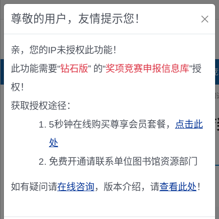
欢迎您！
IP:216.73.217.23
尊敬的用户，友情提示您！
公众版
亲，您的IP未授权此功能！
查看说明
此功能需要“
钻石版
” 的“
奖项竞赛申报信息库
”授
首页
科研项目库
项目指南库
奖项竞
权！
您的位置：
首页
>
奖项申报
> 关于2026年度孙越崎家乡教育奖评选的
获取授权途径：
关于2026年度孙越崎家乡教
5秒钟在线购买尊享会员套餐，
点击此
处
发布机构：
孙越崎科技教育基金会
免费开通请联系单位图书馆资源部门
资助来源：
关于2026年度孙越崎家乡教育奖评选的通知
如有疑问请
在线咨询
，版本介绍，请
查看此处
！
以上为部分内容预览