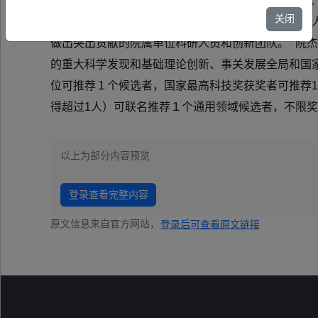
求，为做好2025年度中国科学院杰出科技成就奖（以
关闭
技前沿、面向经济主战场、面向国家重大需求、面向
做出突出贡献的院属单位科研人员和创新团队。 “院
的重大科学发现和基础理论创新、事关发展全局和国家
位可推荐１个候选者，国家最高科技奖获奖者可推荐
得超过1人）可联名推荐１个通用领域候选者，不限
以上为部分内容预览
登录查看完整内容
原文信息来自官方网站，
登录后可查看原文链接