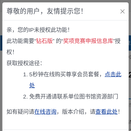
欢迎您！
IP:216.73.216.56
尊敬的用户，友情提示您！
公众版
亲，您的IP未授权此功能！
查看说明
此功能需要“
钻石版
” 的“
奖项竞赛申报信息库
”授
首页
科研项目库
项目指南库
奖项竞
权！
您的位置：
首页
>
奖项申报
> 中国科学院发展规划局关于2025年度
获取授权途径：
中国科学院发展规划局关于20
5秒钟在线购买尊享会员套餐，
点击此
处
发布机构：
中国科学院发展规划局
免费开通请联系单位图书馆资源部门
资助来源：
中国科学院发展规划局关于2025年度中国科学
如有疑问请
在线咨询
，版本介绍，请
查看此处
！
院属各单位、院机关相关部门： 按照《中国科