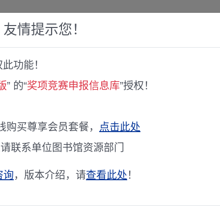
，友情提示您！
权此功能！
赛库
人才专家库
全球文献服务
科研工具
版
” 的“
奖项竞赛申报信息库
”授权！
通知
生奖评选的通知
线购买尊享会员套餐，
点击此处
通请联系单位图书馆资源部门
咨询
，版本介绍，请
查看此处
！