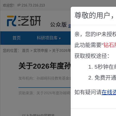
欢迎您！
IP:216.73.216.213
尊敬的用户
公众版
查看说明
亲，您的IP未授
首页
科研项目库
项目指南库
奖项竞
此功能需要“
钻石
您的位置：
首页
>
奖项申报
> 关于2026年度孙越崎优秀学生奖评选的
获取授权途径：
关于2026年度孙越崎优秀学
5秒钟在
免费开
发布机构：
孙越崎科技教育基金会
如有疑问请
在线
资助来源：
关于2026年度孙越崎优秀学生奖评选的通知
以上为部分内容预览