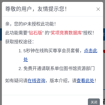
欢迎您！
IP:216.73.217.111
尊敬的用户，友情提示您！
公众版
亲，您的IP未授权此功能！
查看说明
此功能需要“
钻石版
” 的“
奖项竞赛数据库
”授权！
首页
科研项目库
项目指南库
奖项竞
获取授权途径：
5秒钟在线购买尊享会员套餐，
点击此
处
免费开通请联系单位图书馆资源部门
如有疑问请
在线咨询
，版本介绍，请
查看此处
！
2010年度内
关闭