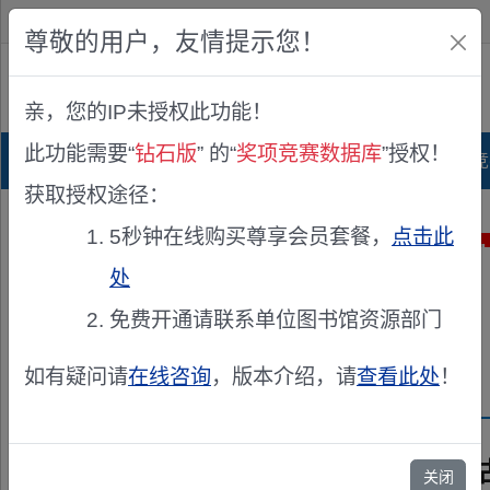
欢迎您！
IP:216.73.216.158
尊敬的用户，友情提示您！
公众版
亲，您的IP未授权此功能！
查看说明
此功能需要“
钻石版
” 的“
奖项竞赛数据库
”授权！
首页
科研项目库
项目指南库
奖项竞
获取授权途径：
5秒钟在线购买尊享会员套餐，
点击此
处
免费开通请联系单位图书馆资源部门
如有疑问请
在线咨询
，版本介绍，请
查看此处
！
2010年度内
关闭