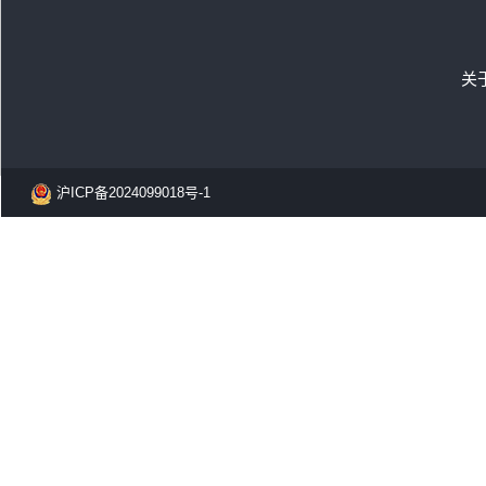
关
沪ICP备2024099018号-1