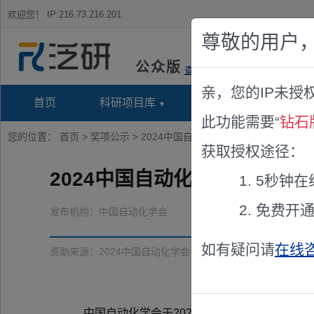
欢迎您！
IP:216.73.216.201
尊敬的用户
公众版
查看说明
亲，您的IP未授
首页
科研项目库
项目指南库
奖项竞
此功能需要“
钻石
您的位置：
首页
>
奖项公示
> 2024中国自动化学会科技成就奖评审结
获取授权途径：
2024中国自动化学会科技成
5秒钟在
免费开
发布机构：
中国自动化学会
如有疑问请
在线
资助来源：
2024中国自动化学会科技成就奖评审结果公示
中国自动化学会于2025年04月26日召开了2