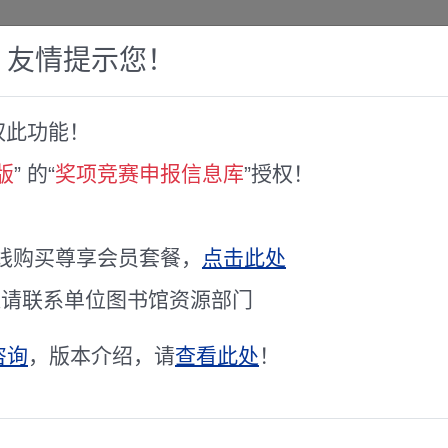
，友情提示您！
权此功能！
赛库
人才专家库
全球文献服务
科研工具
版
” 的“
奖项竞赛申报信息库
”授权！
果公示
就奖评审结果公示
线购买尊享会员套餐，
点击此处
通请联系单位图书馆资源部门
咨询
，版本介绍，请
查看此处
！
详细清单请查询站内相关数据库
024中国自动化学会科技成就奖评审会议。经专家评审委员会评审，现