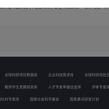
头或书面形式向中国自动化学会秘书处反映。 联系电话：010-8254
全球科研项目数据库
企业科技需求库
全球科研项目
教师学生竞赛获奖库
人才专家申报信息库
评审专家
国社科专家库
国家社会科学基金
国家重点研发计划