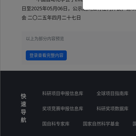
日至2025年05月06日，公示期间如有任何异议，请以口
会 二〇二五年四月二十七日
以上为部分内容预览
登录查看完整内容
科研项目申报信息库
全球项目指南库
快
速
奖项竞赛申报信息库
科研奖项数据库
导
航
国自科专家库
国家自然科学基金