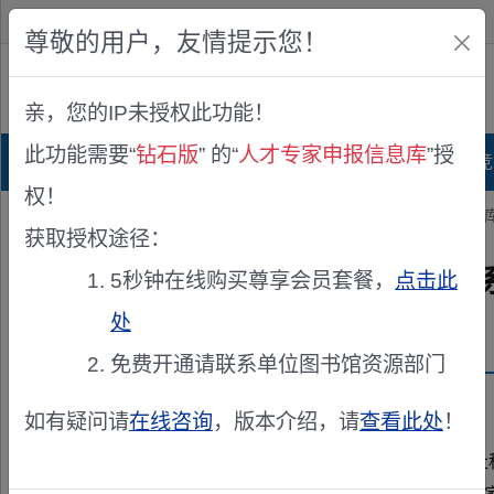
欢迎您！
IP:216.73.216.94
尊敬的用户，友情提示您！
公众版
亲，您的IP未授权此功能！
查看说明
此功能需要“
钻石版
” 的“
人才专家申报信息库
”授
首页
科研项目库
项目指南库
奖项竞
权！
您的位置：
首页
>
专家申报
> 关于更新江苏省社科评奖管理系统专家
获取授权途径：
关于更新江苏省社科评奖管理
5秒钟在线购买尊享会员套餐，
点击此
处
发布机构：
江苏省哲学社会科学界联合会
免费开通请联系单位图书馆资源部门
资助来源：
江苏省社科评奖管理系统专家库
如有疑问请
在线咨询
，版本介绍，请
查看此处
！
各有关高校、省委党校、省社科院： 江苏省