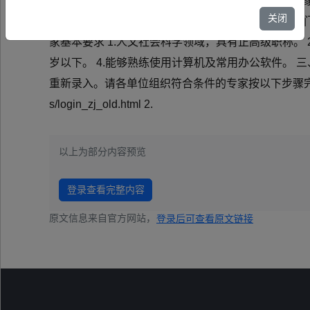
据省社科评奖管理系统升级优化工作部署，现启动专家
关闭
位组织进行，采取院系发动、专家填报、科研管理部门审
家基本要求 1.人文社会科学领域，具有正高级职称。
岁以下。 4.能够熟练使用计算机及常用办公软件。
重新录入。请各单位组织符合条件的专家按以下步骤完成信息填报
s/login_zj_old.html 2.
以上为部分内容预览
登录查看完整内容
原文信息来自官方网站，
登录后可查看原文链接