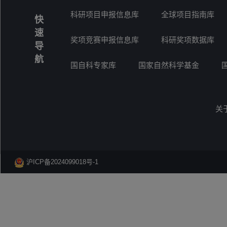
科研项目申报信息库
全球项目指南库
快
速
奖项竞赛申报信息库
科研奖项数据库
导
航
国自科专家库
国家自然科学基金
关
沪ICP备2024099018号-1