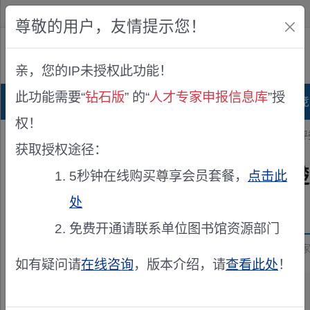
欢迎您！
IP:216.73.216.245
尊敬的用户，友情提示您！
公众版
亲，您的IP未授权此功能！
查看说明
此功能需要“
钻石版
” 的“
人才专家申报信息库
”授
首页
科研项目库
项目指南库
奖项竞
权！
您的位置：
首页
>
专家申报
> 精英集结令！山西诚邀HR翘楚加盟高
获取授权途径：
精英集结令！山西诚邀HR翘
5秒钟在线购买尊享会员套餐，
点击此
处
发布机构：
山西省人力资源和社会保障厅
免费开通请联系单位图书馆资源部门
资助来源：
山西省人力资源管理专业高级职称评审委员会专
如有疑问请
在线咨询
，版本介绍，请
查看此处
！
重点摘要