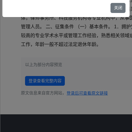
项目专家库管理办法（试行）》（鄂科技厅字〔2022
关闭
集科技伦理专家，现将有关事项通知如下： 一、征集
体，律师事务所、科技服务机构等专业机构中，从事
管理人员。 二、征集条件 （一）基本条件。 1．
较高的专业学术水平或管理工作经验，熟悉相关领域
工作，年龄一般不超过法定退休年龄。
以上为部分内容预览
登录查看完整内容
原文信息来自官方网站，
登录后可查看原文链接