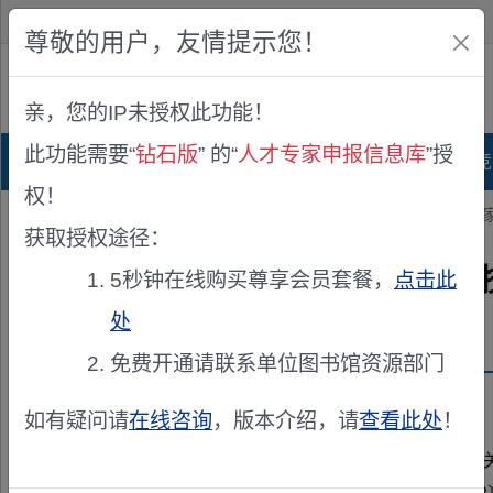
欢迎您！
IP:216.73.217.35
尊敬的用户，友情提示您！
公众版
亲，您的IP未授权此功能！
查看说明
此功能需要“
钻石版
” 的“
人才专家申报信息库
”授
首页
科研项目库
项目指南库
奖项竞
权！
您的位置：
首页
>
专家申报
> 湖北省科学技术厅关于征集科技伦理专
获取授权途径：
湖北省科学技术厅关于征集科
5秒钟在线购买尊享会员套餐，
点击此
处
发布机构：
湖北省科学技术厅
免费开通请联系单位图书馆资源部门
资助来源：
湖北省科学技术厅关于征集科技伦理专家
如有疑问请
在线咨询
，版本介绍，请
查看此处
！
各市、州、直管市、神农架林区科技局，各有