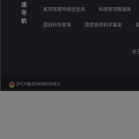
速
奖项竞赛申报信息库
科研奖项数据库
导
航
国自科专家库
国家自然科学基金
关
沪ICP备2024099018号-1