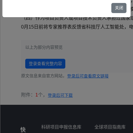
洁，恪守职业道德和诚信准则，无严重不良诚信记录；
关闭
除外）； （三）从事人工智能+科学研究领域算法
（四）作为项目负责人或项目技术负责人承担过国家或
0月15日前将专家推荐表反馈省科技厅人工智能处，电子版发送至a
以上为部分内容预览
登录查看完整内容
原文信息来自官方网站，
登录后可查看原文链接
附件：
1
个，
登录后可下载
科研项目申报信息库
全球项目指南库
快