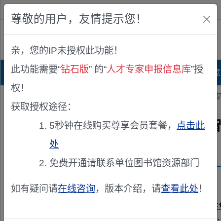
欢迎您！
IP:216.73.216.28
尊敬的用户，友情提示您！
公众版
亲，您的IP未授权此功能！
查看说明
此功能需要“
钻石版
” 的“
人才专家申报信息库
”授
首页
科研项目库
项目指南库
奖项竞
权！
您的位置：
首页
>
专家申报
> 安徽省科技厅关于征集“人工智能+科学
获取授权途径：
安徽省科技厅关于征集“人工智
5秒钟在线购买尊享会员套餐，
点击此
处
发布机构：
安徽省科学技术厅
免费开通请联系单位图书馆资源部门
资助来源：
安徽省“人工智能+科学研究”领域专家
如有疑问请
在线咨询
，版本介绍，请
查看此处
！
各市科技局，有关单位： 根据工作需要，现征