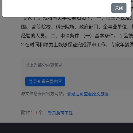
〔2024〕5号）精神，充分发挥专业人才对我区实
关闭
息化厅专家库管理办法（试行）〉的通知》（桂工信办
“专家”）。现将有关事项通知如下： 一、征集方式及
围。 高等院校、科研院所、政府部门、企事业单位
经验的人员。 二、申请条件 （一）基本条件。 1
2.在时间和精力上能够保证完成评审工作，专家年龄
以上为部分内容预览
登录查看完整内容
原文信息来自官方网站，
登录后可查看原文链接
附件：
1
个，
登录后可下载