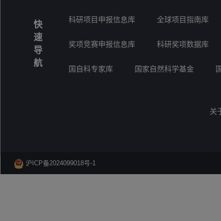
科研项目申报信息库
全球项目指南库
快
速
奖项竞赛申报信息库
科研奖项数据库
导
航
国自科专家库
国家自然科学基金
关
沪ICP备2024099018号-1