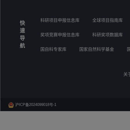
科研项目申报信息库
全球项目指南库
快
速
奖项竞赛申报信息库
科研奖项数据库
导
航
国自科专家库
国家自然科学基金
关
沪ICP备2024099018号-1