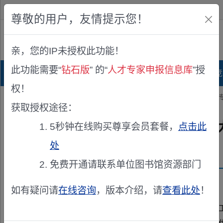
欢迎您！
IP:216.73.216.45
尊敬的用户，友情提示您！
公众版
亲，您的IP未授权此功能！
查看说明
此功能需要“
钻石版
” 的“
人才专家申报信息库
”授
首页
科研项目库
项目指南库
奖项竞
权！
您的位置：
首页
>
专家申报
> 关于做好征集辽宁省职业技能大赛技术
获取授权途径：
关于做好征集辽宁省职业技能
5秒钟在线购买尊享会员套餐，
点击此
处
发布机构：
辽宁省第三届职业技能大赛组委会筹备组
免费开通请联系单位图书馆资源部门
资助来源：
辽宁省职业技能大赛技术专家
如有疑问请
在线咨询
，版本介绍，请
查看此处
！
各市人力资源和社会保障局，沈抚示范区党建