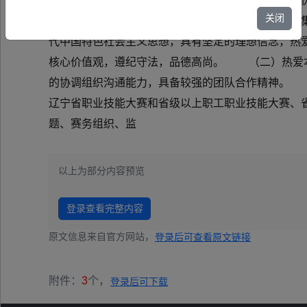
简称第三届省赛）筹备工作，进一步提高办赛质量，
关闭
的优质平台，培育选拔更多高技能领军人才，决定
代中国特色社会主义思想，具有坚定的理想信念，热爱
核心价值观，遵纪守法，品德高尚。 （二）热爱本
的协调组织沟通能力，具备较强的团队合作精神。 
辽宁省职业技能大赛和省级以上职工职业技能大赛、省
题、赛务组织、监
以上为部分内容预览
登录查看完整内容
原文信息来自官方网站，
登录后可查看原文链接
附件：
3
个，
登录后可下载