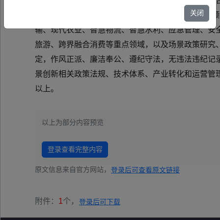
创新专家库，集聚一批懂场景、懂技术、懂产业的复
关闭
事项通知如下： 一、专业领域 专家按行业领域
输、现代农业、智慧物流、智慧水利、应急管理、安
旅游、跨界融合消费等重点领域，以及场景政策研
定，作风正派、廉洁奉公、遵纪守法，无违法违纪记
景创新相关政策法规、技术体系、产业转化和运营管
以上。
以上为部分内容预览
登录查看完整内容
原文信息来自官方网站，
登录后可查看原文链接
附件：
1
个，
登录后可下载