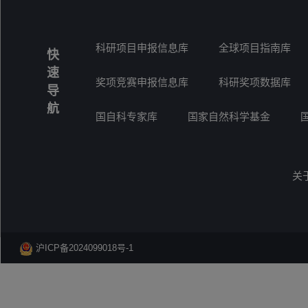
科研项目申报信息库
全球项目指南库
快
速
奖项竞赛申报信息库
科研奖项数据库
导
航
国自科专家库
国家自然科学基金
关
沪ICP备2024099018号-1