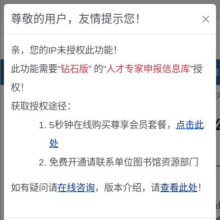
欢迎您！
IP:216.73.216.123
尊敬的用户，友情提示您！
公众版
亲，您的IP未授权此功能！
查看说明
此功能需要“
钻石版
” 的“
人才专家申报信息库
”授
首页
科研项目库
项目指南库
奖项竞
权！
您的位置：
首页
>
专家申报
> 河南省发展和改革委员会关于公开征集
获取授权途径：
河南省发展和改革委员会关于
5秒钟在线购买尊享会员套餐，
点击此
处
发布机构：
河南省发展和改革委员会
免费开通请联系单位图书馆资源部门
资助来源：
河南省场景创新专家库专家
如有疑问请
在线咨询
，版本介绍，请
查看此处
！
各有关单位： 为深入贯彻落实《河南省场景培育