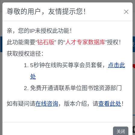
欢迎您！
IP:216.73.217.60
尊敬的用户，友情提示您！
公众版
亲，您的IP未授权此功能！
查看说明
此功能需要“
钻石版
” 的“
人才专家数据库
”授权！
首页
科研项目库
项目指南库
奖项竞
获取授权途径：
5秒钟在线购买尊享会员套餐，
点击此
处
免费开通请联系单位图书馆资源部门
如有疑问请
在线咨询
，版本介绍，请
查看此处
！
兹聘请《
关闭