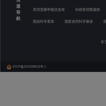
快
速
奖项竞赛申报信息库
科研奖项数据库
导
航
国自科专家库
国家自然科学基金
关
沪ICP备2024099018号-1