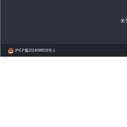
关
沪ICP备2024099018号-1