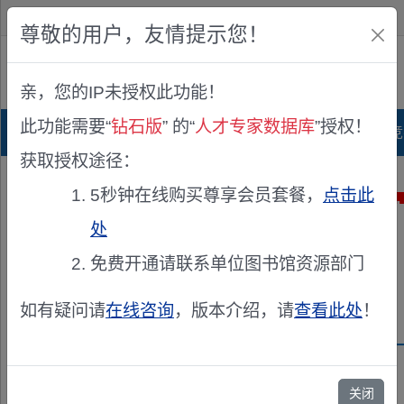
欢迎您！
IP:216.73.217.162
尊敬的用户，友情提示您！
公众版
亲，您的IP未授权此功能！
查看说明
此功能需要“
钻石版
” 的“
人才专家数据库
”授权！
首页
科研项目库
项目指南库
奖项竞
获取授权途径：
5秒钟在线购买尊享会员套餐，
点击此
处
免费开通请联系单位图书馆资源部门
如有疑问请
在线咨询
，版本介绍，请
查看此处
！
兹聘请
关闭