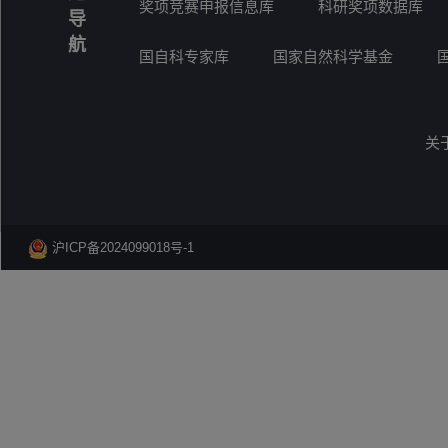
奖项竞赛申报信息库
科研奖项数据库
导
航
国自科专家库
国家自然科学基金
关
沪ICP备2024099018号-1