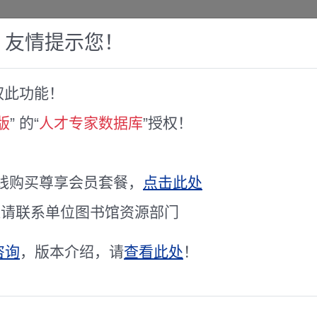
，友情提示您！
权此功能！
赛库
人才专家库
全球文献服务
科研工具
版
” 的“
人才专家数据库
”授权！
线购买尊享会员套餐，
点击此处
通请联系单位图书馆资源部门
专家聘书
咨询
，版本介绍，请
查看此处
！
年度国家重点研发计划“先进计算与新兴软件