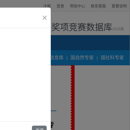
注册
登录
帮助中心
联系客服
套餐说明
奖项竞赛数据库
2026版
资讯中心
人才专家申报信息库
国自然专家
国社科专家
|
|
”重点专项预评审专