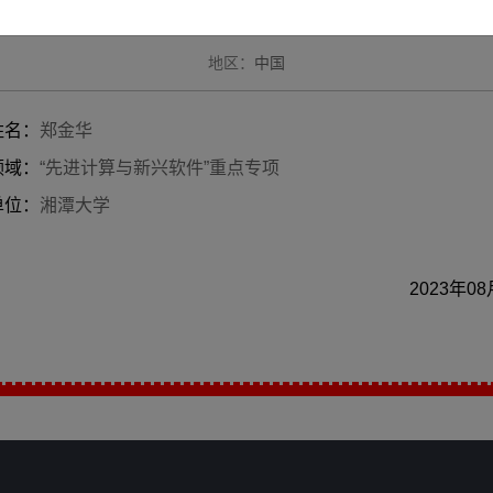
家》
地区：
中国
姓名：
郑金华
领域：
“先进计算与新兴软件”重点专项
单位：
湘潭大学
2023年0