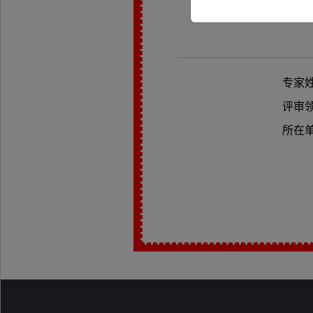
专家
评审
所在