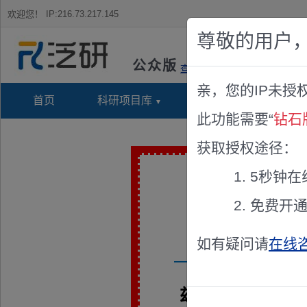
欢迎您！
IP:216.73.217.145
尊敬的用户
公众版
查看说明
亲，您的IP未授
首页
科研项目库
项目指南库
奖项竞
此功能需要“
钻石
获取授权途径：
5秒钟在
免费开
如有疑问请
在线
兹聘请《2023