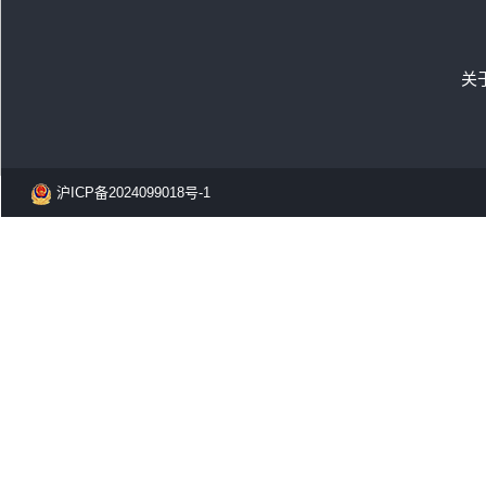
关
沪ICP备2024099018号-1