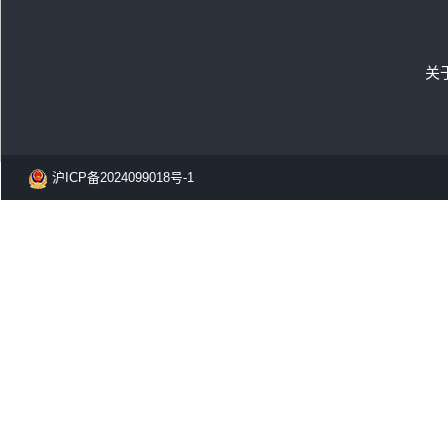
关
沪ICP备2024099018号-1