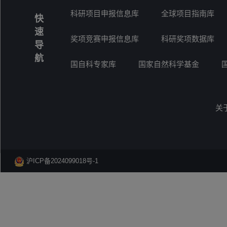
科研项目申报信息库
全球项目指南库
快
速
奖项竞赛申报信息库
科研奖项数据库
导
航
国自科专家库
国家自然科学基金
关
沪ICP备2024099018号-1