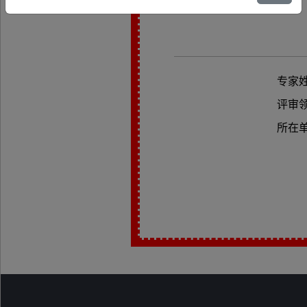
专家
评审
所在