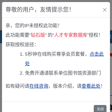
欢迎您！
IP:216.73.216.57
尊敬的用户，友情提示您！
公众版
亲，您的IP未授权此功能！
查看说明
此功能需要“
钻石版
” 的“
人才专家数据库
”授权！
首页
科研项目库
项目指南库
奖项竞
获取授权途径：
5秒钟在线购买尊享会员套餐，
点击此
处
免费开通请联系单位图书馆资源部门
如有疑问请
在线咨询
，版本介绍，请
查看此处
！
兹聘请《2024
关闭