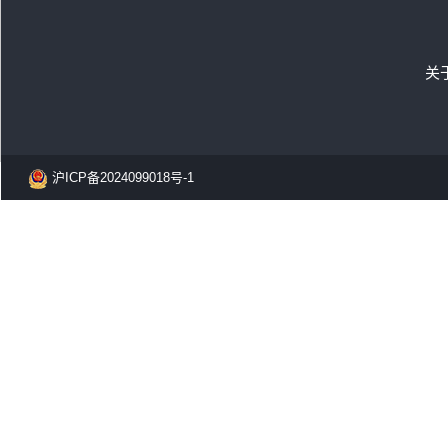
关
沪ICP备2024099018号-1