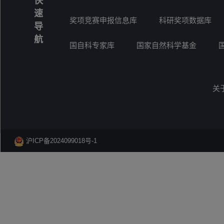
快
速
奖项竞赛申报信息库
科研奖项数据库
导
航
国自科专家库
国家自然科学基金
关
沪ICP备2024099018号-1