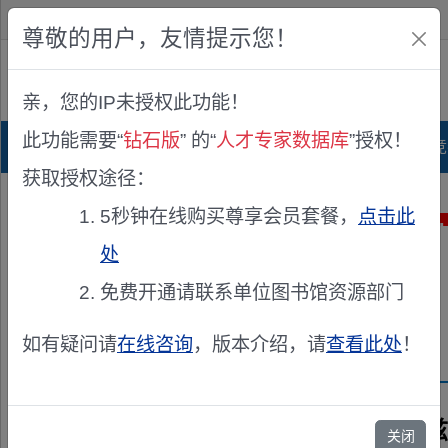
欢迎您！
IP:216.73.216.36
尊敬的用户，友情提示您！
公众版
亲，您的IP未授权此功能！
查看说明
此功能需要“
钻石版
” 的“
人才专家数据库
”授权！
首页
科研项目库
项目指南库
奖项竞
获取授权途径：
5秒钟在线购买尊享会员套餐，
点击此
处
免费开通请联系单位图书馆资源部门
如有疑问请
在线咨询
，版本介绍，请
查看此处
！
兹
关闭