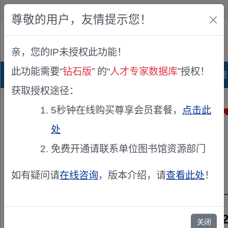
欢迎您！
IP:216.73.217.122
尊敬的用户，友情提示您！
公众版
亲，您的IP未授权此功能！
查看说明
此功能需要“
钻石版
” 的“
人才专家数据库
”授权！
首页
科研项目库
项目指南库
奖项竞
获取授权途径：
5秒钟在线购买尊享会员套餐，
点击此
处
免费开通请联系单位图书馆资源部门
如有疑问请
在线咨询
，版本介绍，请
查看此处
！
兹聘请《2
关闭