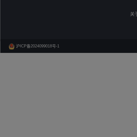
关
沪ICP备2024099018号-1