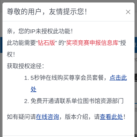
欢迎您！
IP:216.73.217.116
尊敬的用户，友情提示您！
公众版
亲，您的IP未授权此功能！
查看说明
此功能需要“
钻石版
” 的“
奖项竞赛申报信息库
”授
首页
科研项目库
项目指南库
奖项竞
权！
您的位置：
首页
>
专家公示
> 国家重点研发计划“工业软件”重点专项
获取授权途径：
国家重点研发计划“工业软件”
5秒钟在线购买尊享会员套餐，
点击此
处
发布机构：
国家自然科学基金委员会 高技术研究发展中心
免费开通请联系单位图书馆资源部门
资助来源：
国家重点研发计划“工业软件”重点专项2025年
如有疑问请
在线咨询
，版本介绍，请
查看此处
！
根据国家重点研发计划“工业软件”重点专项评审