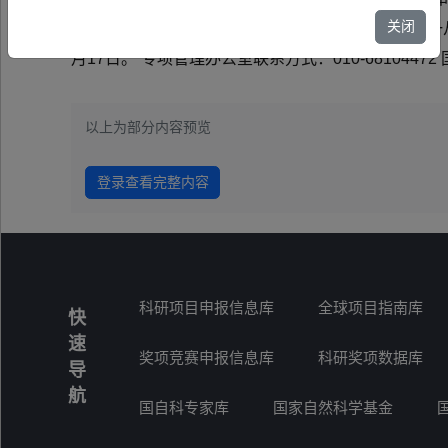
关闭
重点专项2025年度项目通讯评审工作，评审专家统一从
月17日。 专项管理办公室联系方式：010-6810447
以上为部分内容预览
登录查看完整内容
科研项目申报信息库
全球项目指南库
快
速
奖项竞赛申报信息库
科研奖项数据库
导
航
国自科专家库
国家自然科学基金