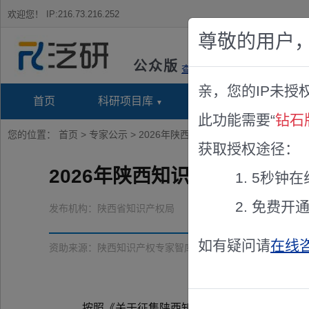
欢迎您！
IP:216.73.216.252
尊敬的用户
公众版
查看说明
亲，您的IP未授
首页
科研项目库
项目指南库
奖项竞
此功能需要“
钻石
您的位置：
首页
>
专家公示
> 2026年陕西知识产权专家智库拟入库
获取授权途径：
2026年陕西知识产权专家智
5秒钟在
免费开
发布机构：
陕西省知识产权局
如有疑问请
在线
资助来源：
陕西知识产权专家智库
按照《关于征集陕西知识产权智库专家的通知》