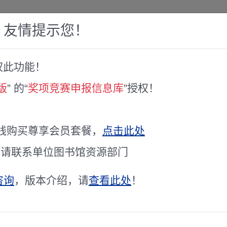
，友情提示您！
权此功能！
赛库
人才专家库
全球文献服务
科研工具
版
” 的“
奖项竞赛申报信息库
”授权！
专家（第一批）名单公示
库拟入库专家（第一批）名单公示
线购买尊享会员套餐，
点击此处
通请联系单位图书馆资源部门
咨询
，版本介绍，请
查看此处
！
详细清单请查询站内相关数据库
要求，通过个人申报、单位推荐、资格审查、专家评审等程序，