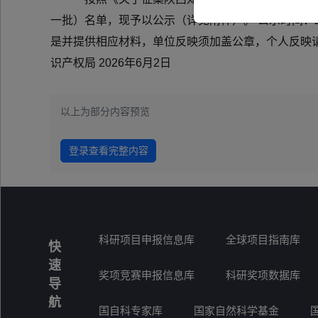
一批）名单，现予以公示（详见附件）。 公示时间：2
是并提供相应材料，单位反映须加盖公章，个人反映请署真实姓
识产权局 2026年6月2日
以上为部分内容预览
登录查看完整内容
科研项目申报信息库
全球项目指南库
快
速
奖项竞赛申报信息库
科研奖项数据库
导
航
国自科专家库
国家自然科学基金