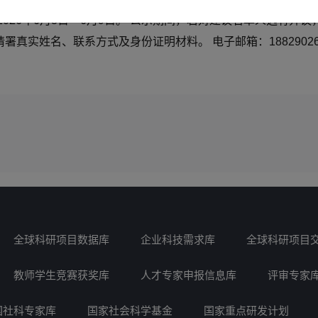
026年6月3日—6月9日。 公示期间，若对建议名单人选有异
名、联系方式及身份证明材料。 电子邮箱：18829026520@16
全球科研项目数据库
企业科技需求库
全球科研项目
教师学生竞赛获奖库
人才专家申报信息库
评审专家
国社科专家库
国家社会科学基金
国家重点研发计划