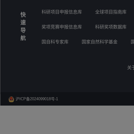
科研项目申报信息库
全球项目指南库
快
速
奖项竞赛申报信息库
科研奖项数据库
导
航
国自科专家库
国家自然科学基金
关
沪ICP备2024099018号-1