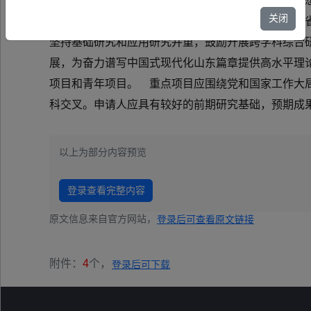
目申报工作坚持以习近平新时代中国特色社会主义思
关闭
总书记视察山东重要讲话和重要指示批示精神，落实
坚持基础研究和应用研究并重，鼓励开展跨学科综合
展，为奋力谱写中国式现代化山东篇章提供高水平理
项目和青年项目。 重点项目应围绕党和国家工作大
科交叉。申请人应具有较好的前期研究基础，预期成
以上为部分内容预览
登录查看完整内容
原文信息来自官方网站，
登录后可查看原文链接
附件：
4
个，
登录后可下载