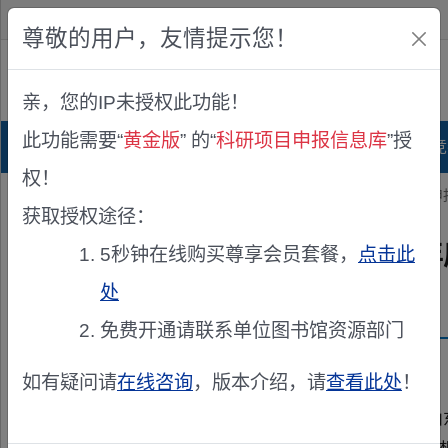
欢迎您！
IP:216.73.217.38
尊敬的用户，友情提示您！
公众版
亲，您的IP未授权此功能！
查看说明
此功能需要“
黄金版
” 的“
科研项目申报信息库
”授
首页
科研项目库
项目指南库
奖项竞
权！
您的位置：
首页
>
项目申报
> 2026年山东省社会科学规划年度项目申
获取授权途径：
2026年山东省社会科学规划
5秒钟在线购买尊享会员套餐，
点击此
处
发布机构：
山东省哲学社会科学工作办公室
免费开通请联系单位图书馆资源部门
资助来源：
山东省社会科学规划年度项目
如有疑问请
在线咨询
，版本介绍，请
查看此处
！
山东省哲学社会科学工作办公室现就2026年