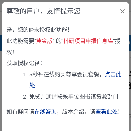
欢迎您！
IP:216.73.216.146
尊敬的用户，友情提示您！
公众版
亲，您的IP未授权此功能！
查看说明
此功能需要“
黄金版
” 的“
科研项目申报信息库
”授
首页
科研项目库
项目指南库
奖项竞
权！
您的位置：
首页
>
项目申报
> 关于发布2025年度国家自然科学基金
获取授权途径：
关于发布2025年度国家自然
5秒钟在线购买尊享会员套餐，
点击此
高值循环利用基础前沿”申请
处
免费开通请联系单位图书馆资源部门
发布机构：
国家自然科学基金委员会 工程与材料科学部
如有疑问请
在线咨询
，版本介绍，请
查看此处
！
资助来源：
关于发布2025年度国家自然科学基金指南引导类