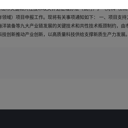
关产业核心竞争力；以及进一步加强与我市对口地区（松原市、
舟山市关键和共性技术攻关计划管理办法（试行）》（舟科〔202
领域）项目申报工作。现将有关事项通知如下： 一、项目支持方
海洋装备等九大产业链发展的关键技术和共性技术瓶颈制约，由
技创新推动产业创新，以高质量科技供给支撑新质生产力发展。