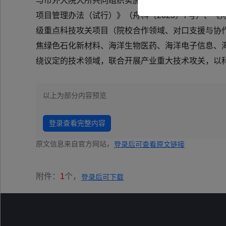
与市外大院大所共同组织实施科技项目攻关，提升相
项目管理办法（试行）》（舟科〔2023〕7号）、《
级重点科技攻关项目（院校合作领域、对口支援与协作
焦绿色石化新材料、海洋生物医药、海洋电子信息、
绕议定的技术领域，联合开展产业重大技术攻关，以科
以上为部分内容预览
登录查看完整内容
原文信息来自官方网站，
登录后可查看原文链接
附件：
1
个，
登录后可下载