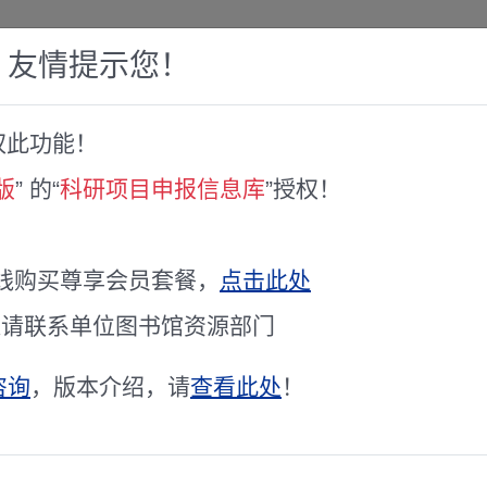
，友情提示您！
权此功能！
赛库
人才专家库
全球文献服务
科研工具
版
” 的“
科研项目申报信息库
”授权！
科技攻关项目申报启动！
年度重点科技攻关项目申报启动！
线购买尊享会员套餐，
点击此处
通请联系单位图书馆资源部门
咨询
，版本介绍，请
查看此处
！
关主管部门，高校科研院所，各有关单位： 为加快实现科技创新