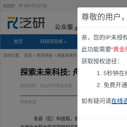
欢迎您！
IP:216.73.217.51
尊敬的用户
公众版
查看说明
亲，您的IP未授
首页
科研项目库
项目指南库
奖项竞
此功能需要“
黄金
您的位置：
首页
>
项目申报
> 探索未来科技: 舟山市2025年度重点
获取授权途径：
探索未来科技: 舟山市2025
5秒钟在
免费开
发布机构：
舟山市科学技术局
如有疑问请
在线
资助来源：
各县（区）科技局，各功能区管委会，市属相