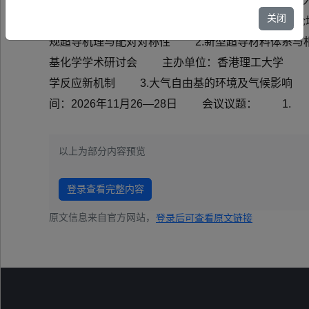
港参加学术会议。本项目旨在为内地与香港科学技术
关闭
情况 （一）会议名称：高温与非常规超导前沿论坛
规超导机理与配对对称性 2.新型超导材料体系与
基化学学术研讨会 主办单位：香港理工大学 会议
学反应新机制 3.大气自由基的环境及气候影响
间：2026年11月26—28日 会议议题： 1.
以上为部分内容预览
登录查看完整内容
原文信息来自官方网站，
登录后可查看原文链接