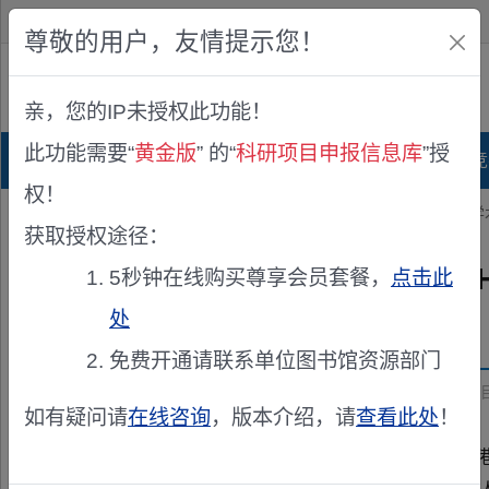
欢迎您！
IP:216.73.217.98
尊敬的用户，友情提示您！
公众版
亲，您的IP未授权此功能！
查看说明
此功能需要“
黄金版
” 的“
科研项目申报信息库
”授
首页
科研项目库
项目指南库
奖项竞
权！
您的位置：
首页
>
项目申报
> 2026年度赴香港参加NSFC-BHKAE
获取授权途径：
2026年度赴香港参加NSFC-
5秒钟在线购买尊享会员套餐，
点击此
处
发布机构：
国家自然科学基金委员会 港澳台事务办公室
免费开通请联系单位图书馆资源部门
资助来源：
2026年度赴香港参加NSFC-BHKAEC学术会议项
如有疑问请
在线咨询
，版本介绍，请
查看此处
！
根据国家自然科学基金委员会（NSFC）和京港