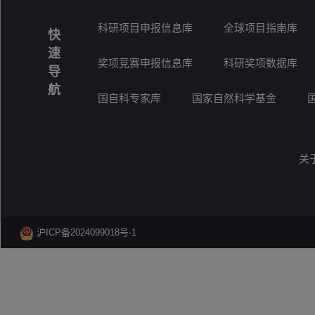
科研项目申报信息库
全球项目指南库
快
速
奖项竞赛申报信息库
科研奖项数据库
导
航
国自科专家库
国家自然科学基金
关
沪ICP备2024099018号-1