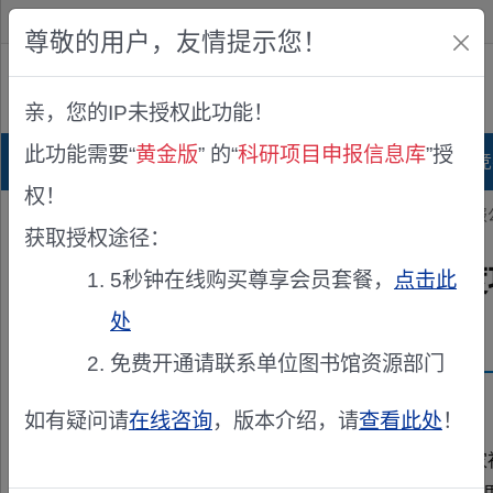
欢迎您！
IP:216.73.216.201
尊敬的用户，友情提示您！
公众版
亲，您的IP未授权此功能！
查看说明
此功能需要“
黄金版
” 的“
科研项目申报信息库
”授
首页
科研项目库
项目指南库
奖项竞
权！
您的位置：
首页
>
项目申报
> 2026年国家社会科学基金年度项目申报
获取授权途径：
2026年国家社会科学基金年
5秒钟在线购买尊享会员套餐，
点击此
处
发布机构：
全国哲学社会科学工作办公室
免费开通请联系单位图书馆资源部门
资助来源：
2026年国家社会科学基金年度项目申报公告
如有疑问请
在线咨询
，版本介绍，请
查看此处
！
全国哲学社会科学工作办公室现就2026年国