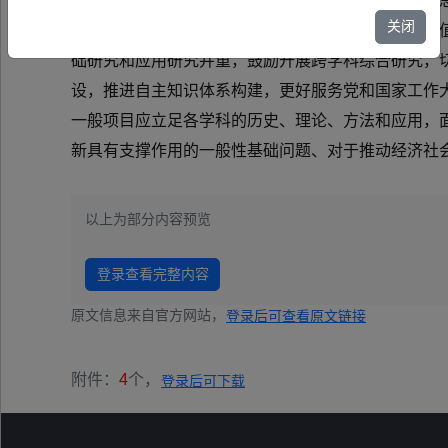
新时代中国特色社会主义思想为指导，以习近平文化
关闭
色哲学社会科学的意见》，坚持正确的政治方向、价
础研究和应用研究并重，鼓励开展跨学科综合研究，
设，推进自主知识体系构建，更好服务党和国家工作
一般项目应立足各学科的历史、理论、方法和应用，
新具有支撑作用的一般性基础问题、对于推动经济社
以上为部分内容预览
登录查看完整内容
原文信息来自官方网站，
登录后可查看原文链接
附件：
4
个，
登录后可下载