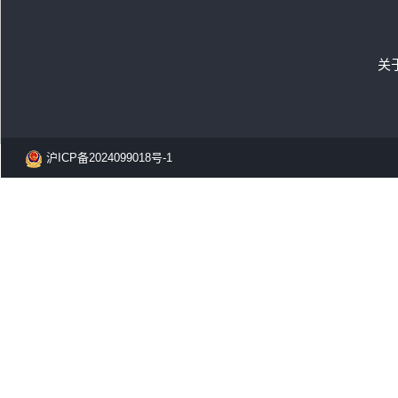
关
沪ICP备2024099018号-1