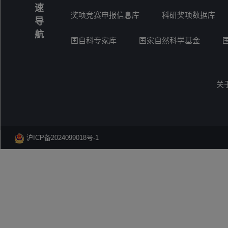
速
奖项竞赛申报信息库
科研奖项数据库
导
航
国自科专家库
国家自然科学基金
关
沪ICP备2024099018号-1