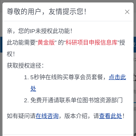
欢迎您！
IP:216.73.216.41
尊敬的用户，友情提示您！
公众版
亲，您的IP未授权此功能！
查看说明
此功能需要“
黄金版
” 的“
科研项目申报信息库
”授
首页
科研项目库
项目指南库
奖项竞
权！
您的位置：
首页
>
立项公示
> 2026年度山西省美育工作高质量发展
获取授权途径：
2026年度山西省美育工作高
5秒钟在线购买尊享会员套餐，
点击此
处
发布机构：
山西省人民政府决策咨询委员会办公室山西省教育科学规划领导小组办公室；山西省社会科学院（山西省人民
免费开通请联系单位图书馆资源部门
资助来源：
山西省政府重大决策咨询课题美育工作高质量发
如有疑问请
在线咨询
，版本介绍，请
查看此处
！
根据《山西省人民政府重大决策咨询课题管理