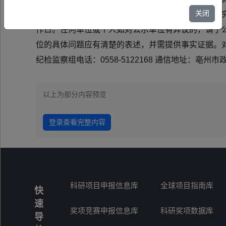
关闭
组织申报、形式审查、专家评审、现场考察、会议研究等
作日。任何单位或个人如对公示单位有异议的，请于
位的具体问题应有清楚的表述，并需提供事实证据。对收
纪检监察组电话：0558-5122168 通信地址：亳州市政
以上为部分内容预览
登录查看完整内容
科研项目申报信息库
全球项目指南库
快
速
奖项竞赛申报信息库
科研奖项数据库
导