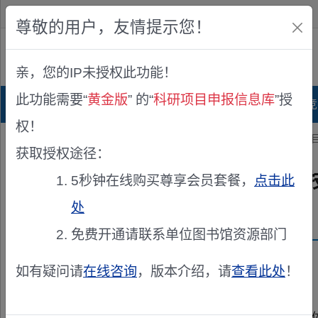
欢迎您！
IP:216.73.216.232
尊敬的用户，友情提示您！
公众版
亲，您的IP未授权此功能！
查看说明
此功能需要“
黄金版
” 的“
科研项目申报信息库
”授
首页
科研项目库
项目指南库
奖项竞
权！
您的位置：
首页
>
立项公示
> 关于2025-2026年度亳州市科技计划
获取授权途径：
关于2025-2026年度亳州
5秒钟在线购买尊享会员套餐，
点击此
处
发布机构：
亳州市科学技术局
免费开通请联系单位图书馆资源部门
资助来源：
亳州市科技计划
如有疑问请
在线咨询
，版本介绍，请
查看此处
！
根据《亳州市人民政府关于印发亳州市支持实