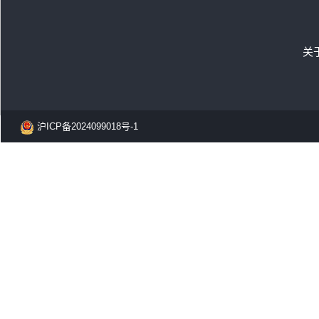
关
沪ICP备2024099018号-1