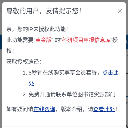
欢迎您！
IP:216.73.217.173
尊敬的用户，友情提示您！
公众版
亲，您的IP未授权此功能！
查看说明
此功能需要“
黄金版
” 的“
科研项目申报信息库
”授
首页
科研项目库
项目指南库
奖项竞
权！
您的位置：
首页
>
立项公示
> 2026年度国家卫健委公共营养与健康
获取授权途径：
2026年度国家卫健委公共营
5秒钟在线购买尊享会员套餐，
点击此
处
发布机构：
国家卫健委公共营养与健康重点实验室秘书处
免费开通请联系单位图书馆资源部门
资助来源：
2026年度国家卫健委公共营养与健康重点实验室
如有疑问请
在线咨询
，版本介绍，请
查看此处
！
国家卫健委公共营养与健康重点实验室（以下