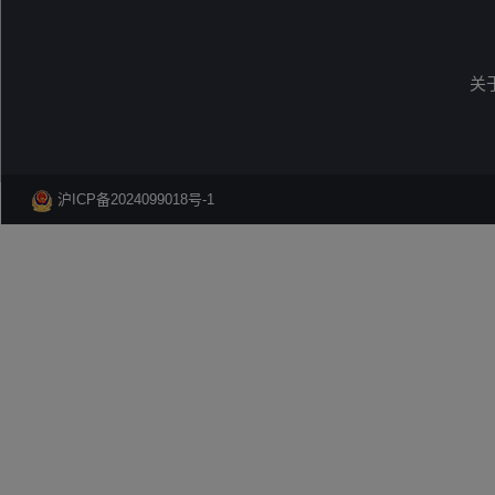
关
沪ICP备2024099018号-1