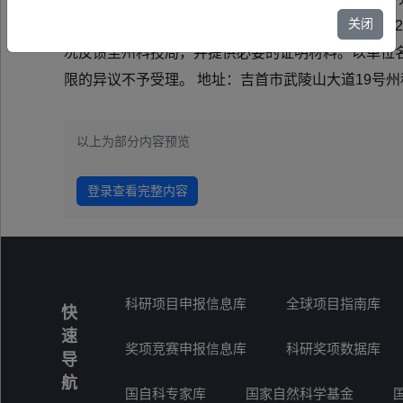
关闭
拟立项的项目予以公示（公示名单附后）。公示期为2
况反馈至州科技局，并提供必要的证明材料。以单位
限的异议不予受理。 地址：吉首市武陵山大道19号州科技局
以上为部分内容预览
登录查看完整内容
科研项目申报信息库
全球项目指南库
快
速
奖项竞赛申报信息库
科研奖项数据库
导
航
国自科专家库
国家自然科学基金