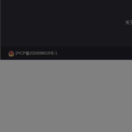
关
沪ICP备2024099018号-1