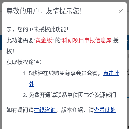
欢迎您！
IP:216.73.216.17
尊敬的用户，友情提示您！
公众版
亲，您的IP未授权此功能！
查看说明
此功能需要“
黄金版
” 的“
科研项目申报信息库
”授
首页
科研项目库
项目指南库
奖项竞
权！
您的位置：
首页
>
立项公示
> 关于2026年度湘西州级科技指导性计
获取授权途径：
关于2026年度湘西州级科技
5秒钟在线购买尊享会员套餐，
点击此
处
发布机构：
湘西自治州科学技术局
免费开通请联系单位图书馆资源部门
资助来源：
湘西州科技指导性计划
如有疑问请
在线咨询
，版本介绍，请
查看此处
！
根据《关于开展2026年度湘西州科技指导性