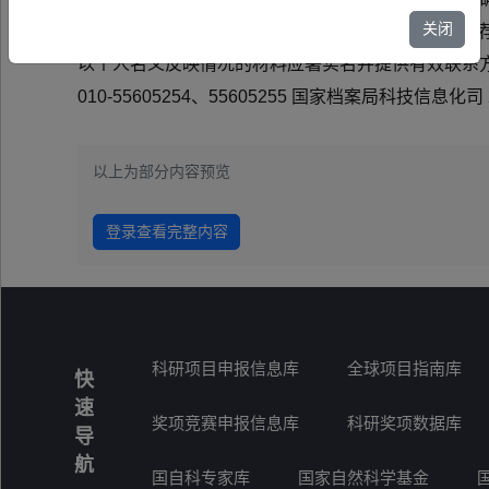
关闭
日至5月11日。 公示期内如对项目有异议，可通过
以个人名义反映情况的材料应署实名并提供有效联系方
010-55605254、55605255 国家档案局科技信息化司
以上为部分内容预览
登录查看完整内容
科研项目申报信息库
全球项目指南库
快
速
奖项竞赛申报信息库
科研奖项数据库
导
航
国自科专家库
国家自然科学基金