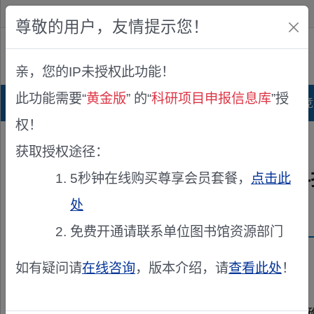
欢迎您！
IP:216.73.217.51
尊敬的用户，友情提示您！
公众版
亲，您的IP未授权此功能！
查看说明
此功能需要“
黄金版
” 的“
科研项目申报信息库
”授
首页
科研项目库
项目指南库
奖项竞
权！
您的位置：
首页
>
立项公示
> 2026年度国家档案局拟立项科技项目
获取授权途径：
2026年度国家档案局拟立项
5秒钟在线购买尊享会员套餐，
点击此
处
发布机构：
国家档案局科技信息化司
免费开通请联系单位图书馆资源部门
资助来源：
2026年度国家档案局拟立项科技项目
如有疑问请
在线咨询
，版本介绍，请
查看此处
！
经国家档案局科技项目立项评议委员会评议，确定