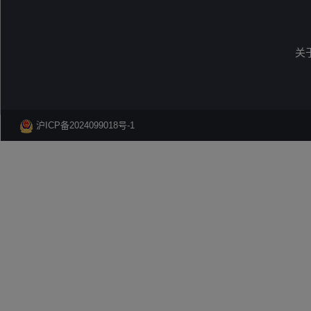
关
沪ICP备2024099018号-1