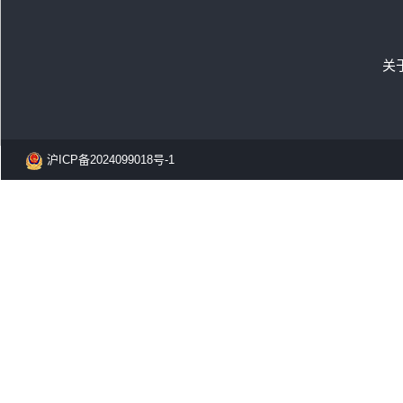
关
沪ICP备2024099018号-1