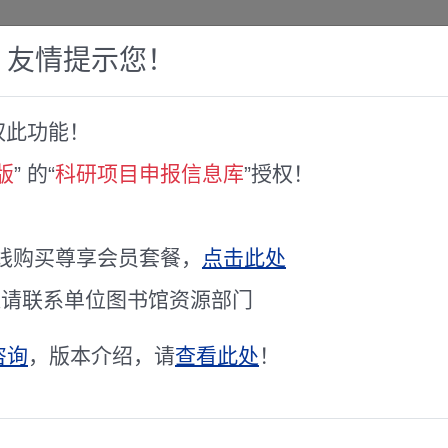
，友情提示您！
权此功能！
赛库
人才专家库
全球文献服务
科研工具
版
” 的“
科研项目申报信息库
”授权！
治专项课题申报评审结果通知
究政府法治专项课题申报评审结果通知
线购买尊享会员套餐，
点击此处
通请联系单位图书馆资源部门
咨询
，版本介绍，请
查看此处
！
详细清单请查询站内相关数据库
治专项课题于3月17日至3月31日面向社会公开申报，期间收到