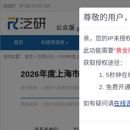
欢迎您！
IP:216.73.217.113
尊敬的用户
公众版
查看说明
亲，您的IP未授
首页
科研项目库
项目指南库
奖项竞
此功能需要“
黄金
您的位置：
首页
>
立项公示
> 2026年度上海市决策咨询研究政府法
获取授权途径：
2026年度上海市决策咨询研
5秒钟在
免费开
发布机构：
上海市人民政府发展研究中心；上海市司法局
如有疑问请
在线
资助来源：
上海市决策咨询研究政府法治专项课题
各有关单位： 2026年度决策咨询研究政府法