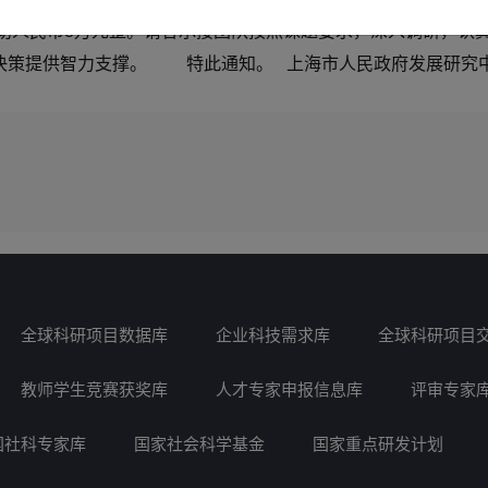
人民币8万元整。请各承接团队按照课题要求，深入调研，认真
策提供智力支撑。 特此通知。 上海市人民政府发展研究中心 上
全球科研项目数据库
企业科技需求库
全球科研项目
教师学生竞赛获奖库
人才专家申报信息库
评审专家
国社科专家库
国家社会科学基金
国家重点研发计划