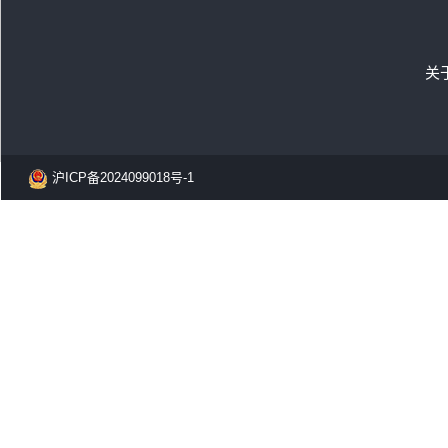
关
沪ICP备2024099018号-1