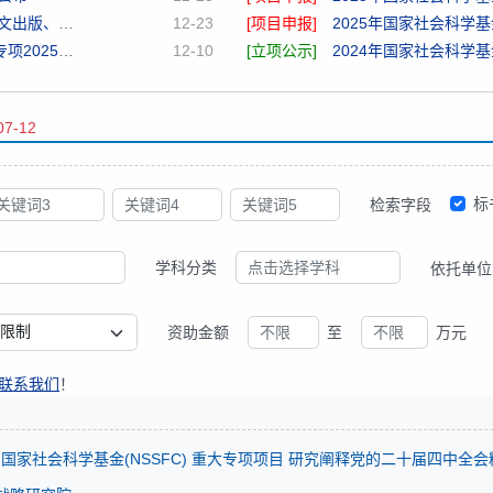
目立项结果公布
12-23
[项目申报]
2025年国家社会科学
项目立项公示
12-10
[立项公示]
2024年国家社会科学基金后期资助
7-12
标
检索字段
学科分类
依托单位
资助金额
至
万元
联系我们
！
国家社会科学基金(NSSFC)
重大专项项目 研究阐释党的二十届四中全会