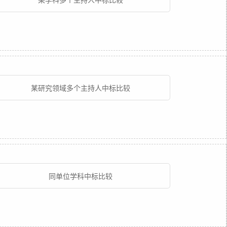
某研究领域多个主持人中标比较
同单位学科中标比较