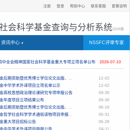
注册
登录
帮助中心
联系客服
套餐说明
社会科学基金查询与分析系统
2026版
资讯中心
NSSFC评审专家
四中全会精神国家社会科学基金重大专项立项名单公布
2026-07-10
暨优秀博士学位论文出版、优秀学术著作再版项目立项名单公示
12-02
基金中华学术外译项目立项名单公示
12-02
基金高校思想政治理论课研究专项申报公告
09-30
基金年度项目立项结果公布
09-30
助暨优秀博士学位论文出版、优秀学术著作再版项目申报公告
06-16
基金哲学社会科学学术通俗读物项目申报公告
05-31
基金重大项目招标公告
05-28
基金中华学术外译项目申报公告
04-11