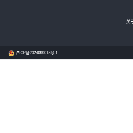
关
沪ICP备2024099018号-1