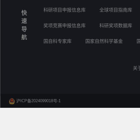
科研项目申报信息库
全球项目指南库
快
速
奖项竞赛申报信息库
科研奖项数据库
导
航
国自科专家库
国家自然科学基金
关
沪ICP备2024099018号-1