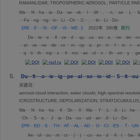
RAMANLIDAR; TROPOSPHERIC AEROSOL; PARTICLE PAR
Wa··· N···ha···ia···Da···se···sk··· I···;W···, ···n;···se··· L··· M·
···Fe···ng···ng···in···Li···Ch···;C···, ···bi···Li···Do··
《RE···E ···SI···OF···VI···ME··》
2022年
280卷
期刊
De···te···e ···ll···ze···d ···qu···us···es···e,···ne···de···ro···
···et···ve···ne···de···ro··· m···op···ic···pr···rt··· f··· m···i-···e
·· q···ti···th···mp···s ···fi···mo···ae···ol···n ···th···en···y ···g
in···ma···n ···th··· b···sc···er··· c···fi···nt···be··· a···tw···xt···ti
DOI
rscf.ru
DOI
DOI
DOI
DOI
···ne···pl···ti···, ··· i···re···y ···fi···t ···pe···rm···ut··· d···na
5.
··op···a ···el···su···vi··· m···in···ea···ng···th···mu···va···te···ll
Du···fi···-o···ie···ig···pe···al···so···io···id··· S···lt···ou·
s.··· t···be···of···ow···ge···hi···or···s ··· f···t ···e ···t ···hi···
关键词：
···aj···me···s ···th···AS···et··· i···ud···) ···h ···ur··· o···in···od
aerosol-cloud interaction; water clouds; high-spectral
·oc···in···pe···fo···ar···vo···e ···a.···mp···en···e ···ul···on···a
ICROSTRUCTURE; DEPOLARIZATION; STRATOCUMULUS
··· t···ai···rn···id···da···ac···re···ur··· t···NA···DI···VE···Q ···l
Wa··· N···ha···ha··· K···Sh··· X···Wa··· Y···;L···Ji···Li···he···ai
··· 2··· t···or···re···ut··· a···45···ve···ca···es···ti··· I···it···
··Ch··· S···e;··· J···ia···Da···ou···ud···an···Ji···Li···Do··
a···lu···di···re··· f···re···ev···53···m ···gl···ca···ri···al···o ···
《PR···ED···S ···TH···AT···AL···AD··· O···CI···ES··· T···UN·
or···t ···p ···ar···mp···in···ic···hy···al···tr···al···ro···ul···wa···
Ae···ol···ou···nt···ct··· (···) ···co···ex···d ···fi···t ···be···l