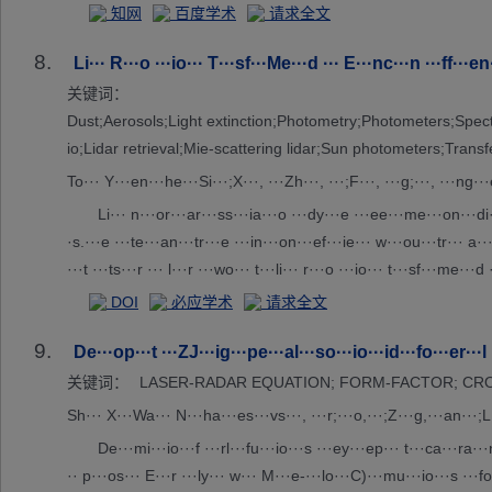
知网
百度学术
请求全文
8.
Li··· R···o ···io··· T···sf···Me···d ··· E···nc···n ···ff···
关键词：
Dust;Aerosols;Light extinction;Photometry;Photometers;Spectral
io;Lidar retrieval;Mie-scattering lidar;Sun photometers;Trans
To··· Y···en···he···Si···;X···, ···Zh···, ···;F···, ···g;···, ···ng··
Li··· n···or···ar···ss···ia···o ···dy···e ···ee···me···on···di
·s.···e ···te···an···tr···e ···in···on···ef···ie··· w···ou···tr··· a··
···t ···ts···r ··· l···r ···wo··· t···li··· r···o ···io··· t···sf···me··
···r ···io···d ···re···nd··· a···rb··· a···so···ra···on···hi···ap···s
DOI
必应学术
请求全文
···ns··· t···li··· r···o ···HS···re···ev···to···ce···in···ng···f ···. 
9.
ow···at···e ···AP···mo··· i···pp···ab···to···mo···er···co···ti··· w
De···op···t ···ZJ···ig···pe···al···so···io···id···fo···er···l ···
· 4···(d···) ··· 6···(c···on···ou···er···l)··· 2··· ©···22··· t···au
关键词：
LASER-RADAR EQUATION; FORM-FACTOR; CROS
Sh··· X···Wa··· N···ha···es···vs···, ···r;···o,···;Z···g,···an···;L
De···mi···io···f ···rl···fu···io···s ···ey···ep··· t···ca···ra···
·· p···os··· E···r ···ly··· w··· M···e-···lo···C)···mu···io···s ···fo