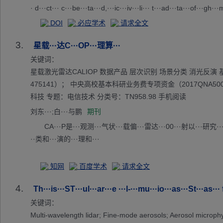
· d···ct··· c···be···ta···d,···ic···iv···li··· t···ad···ta···of···gh···
re···io···ay···d ···ht···se···ti··· I···as···ea···ci···if···po···ti··
DOI
必应学术
请求全文
s···HS···ba··· o···od··· m···cu··· a···rp···n ···l ···el···d ···Zh···
3.
il···of···ro··· s···te···g ···io···ge···r ···h ···ar···ti···nd···rt··
星载···达C···OP···理算···
·s ··· p···om···r ··· R···n ···ar···he···el···xp···me···l ···e ···ve·
关键词：
L'···ay···e ···er···io··· I···he···mp···ti···ob···va···n ···er···nt··
星载激光雷达CALIOP 数据产品 层次识别 场景分类 消光反演 基金资助
ri···s ··· g···t ···ue··· t···HS···in···mo···er···de···ti··· ©···PY··
475141）； 中央高校基本科研业务费专项资金（2017QNA5
科技 专题：电信技术 分类号：TN958.98 手机阅读
刘东···;白···与鹏
期刊
CA···P是···观测···气状···载偏···雷达···00···射以···研究·
··类和···演的···理和···
知网
百度学术
请求全文
4.
Th···is···ST···ul···ar···e ···l-···mu···io···as···St···as··· 
关键词：
Multi-wavelength lidar; Fine-mode aerosols; Aerosol m