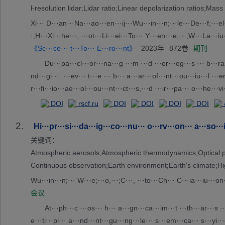
l-resolution lidar;Lidar ratio;Linear depolarization ratios;Ma
Xi··· D···an···Na···ao···en···ij···Wu···in···n;···le···De···f;···el·
·;H···Xi···he···, ···ot···Li···ei···To··· Y···en···e,···;W···La···i
《Sc···ce··· t···To··· E···ro···nt》
2023年
872卷
期刊
Du···pa···cl···or···na···g ···m ···d ···er···eg···s ··· b···ra·
nd···gi···. ···ev··· t···e ··· b··· a···ar···of···nt···ou···iu···l ···e
r···fi···io···ae···ol···ou···nt···ct···s,···d ···ir···pa··· o···he···vi
i··· (···L)···se···ti···pr···di···da···of···nt···ou···ro···es··· t···ma·
DOI
rscf.ru
DOI
DOI
DOI
DOI
·im···an···sl···We···es··· t···re···ts··· t···st···g ···t ···nt···bs
2.
f···th···wo···st···en··· r···ec···el···Th···et···ve···ar···le···ss·
Hi···pr···si···da···ig···co···nu··· o···rv···on··· a···so···i
·th···rr···ti···co···ic···ts··· 0··· a···0.··· r···ec···el···Th···nt···
关键词：
·in···fr···ob···va···ns··· t···do···in···re··· M···ov··· i···ir···by·
Atmospheric aerosols;Atmospheric thermodynamics;Optical prop
·ct···, ···, ··· m··· c···en···ti···us··· P···. ··· u···er··· a···yt···l
Continuous observation;Earth environment;Earth's climate;Hi
···te···ol··· i···us···et···io···Th··· v···ab···ob···va···ns···d ···d
Wu···in···n;··· W···e;···o,···;C···, ···to···Ch··· C···ia···iu···on
e ···ho··
会议
At···ph···c ···os··· h··· a···gn···ca···im···t ···th···ar···s ··
e···ti···pl··· a···nd···nt···gu···ng···le··· s···em···ca··· s···yi···c