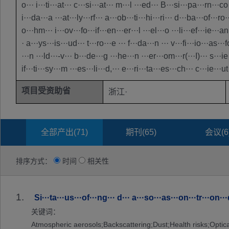
o··· i···ti···at··· c···si···at··· m···l ···ed··· B···si···pa···rn···c
i···da···a ···at···ly···rf··· a···ob···ti···hi···ri··· d···ba···of···ro
o···hm··· i···ov···fo···if···en···er···l ···el···o ···li···ef···ie···a
· a···ys···is···ud··· t···ro···e ··· f···da···n ··· v···fi···io···as··
···n ···ld···-v··· b···de···g ···he···n ···er···om···r(···I)··· s···ie
if···ti···sy···m ···es···li···d,··· e···ri···ta···es···ch··· c···ie···
项目受资助省
浙江·
全部产出(
71
)
期刊(
65
)
会议(
6
排序方式：
时间
相关性
1.
Si···ta···us···of···ng··· d··· a···so···as···on···tr···on···d ··
关键词：
Atmospheric aerosols;Backscattering;Dust;Health risks;Optical