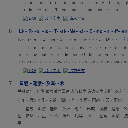
ti··· i···am···ed··· i···eq···e ···er···io··· c···bi···y.···th···o,·
··· s···in···ec···qu··· T···ve···me···is···nu···um···e ···ro···e ···
··wa··· c···d ···ro···si··· p···er···s.···nt···ou···bs···at···s ···ae·
DOI
必应学术
请求全文
t···nv···ig··· t···in···ac···ns···tw··· a···so···oa···g ··· w···r ···ud
6.
o ··· A···in···ti···io··· T···ob···ve···at···cl··· p···il···id···if···h
Li··· R···o ···io··· T···sf···Me···d ··· E···nc···n ···ff···
s ···re···d ···os···lo···ng···d ···in···as···dr···et···mb···co···nt··
To··· Y···en···1)···he···Si··· ;···en···ib··· (··· L··· D··· (··
《Re
··up···ts···e ···ot···is···at···ro···-i···ce···lo···wa··· i···ea···ca
Li··· n···or···ar···ss···ia···o ···dy···e ···ee···me···on···di
···ut···ub···nt··· a···si···fi···t ···it···s ···un···st···in···CI···oc···
·s.···e ···te···an···tr···e ···in···on···ef···ie··· w···ou···tr··· a··
···t ···ts···r ··· l···r ···wo··· t···li··· r···o ···io··· t···sf···me··
···r ···io···d ···re···nd··· a···rb··· a···so···ra···on···hi···ap···s
DOI
必应学术
请求全文
···ns··· t···li··· r···o ···HS···re···ev···to···ce···in···ng···f ···. 
7.
ow···at···e ···AP···mo··· i···pp···ab···to···mo···er···co···ti··· w
星载···测激···及其···术
· 4···(d···) ··· 6···(c···on···ou···er···l)··· 2··· ©···22··· t···au
关键词：
测量;星载激光雷达;大气科学;海洋科学;测绘;环境;气
刘东···婕;···;柯···南朝···姗;···;陈···李蔚···雨婷···;吴···雨迪·
星载···测激···能够···夜环···剖面···已成···发展···遥感···经
星···雷达···、星···性检···据处···用等···术，···星载···测激···技
学···