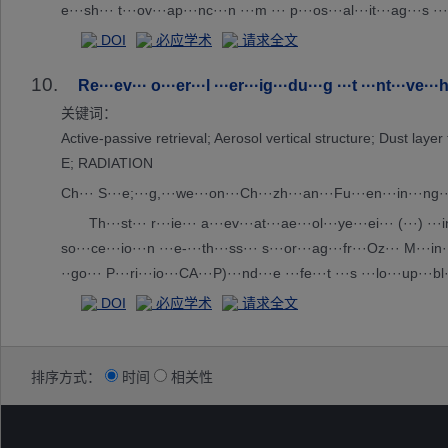
e···sh··· t···ov···ap···nc···n ···m ··· p···os···al···it···ag···s ··
··te···al··· r···-t··· r···rd··· o···ve···p ···ct··· i···he···RL···st··
DOI
必应学术
请求全文
10.
Re···ev··· o···er···l ···er···ig···du···g ···t ···nt···ve···
关键词：
Active-passive retrieval; Aerosol vertical structure; 
E; RADIATION
Ch··· S···e;···g,···we···on···Ch···zh···an···Fu···en···in···ng··
Th···st··· r···ie··· a···ev···at···ae···ol···ye···ei··· (···) ···i
so···ce···io···n ···e-···th···ss··· s···or···ag···fr···Oz··· M···in
··go··· P···ri···io···CA···P)···nd···e ···fe···t ···s ···lo···up···
··na···tm···he··· s···ct··· u···g ··· s···tr···ra···nc···at···ng···RM
DOI
必应学术
请求全文
ho···Fr···20···to···16···LH···ri···4 ···er···us···to··· i···et···ve·
h···su··· f··· p···io···st···es···om···is··· w··· A···in···re···ro··
·· w··· t···e ···su··· b···AL···, ···ep···or···ea···it···ot···ia···lo·
排序方式：
时间
相关性
g···ra···ve···ti···io···s ···ni···ed···th···ca···st··· o···us···to···o
··nd···ta···ng··· a···so···an···el···d ···ac··· (···20···El···ie···td