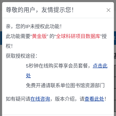
欢迎您！
IP:216.73.216.11
尊敬的用户，友情提示您！
公众版
亲，您的IP未授权此功能！
查看说明
此功能需要“
黄金版
” 的“
全球科研项目数据库
”授
首页
科研项目库
项目指南库
奖项竞
权！
获取授权途径：
5秒钟在线购买尊享会员套餐，
点击此
项目来源
国家···发计···KR··
处
项目编号
20···FC···07··
免费开通请联系单位图书馆资源部门
项目级别
国家·
如有疑问请
在线咨询
，版本介绍，请
查看此处
！
学科
大气···因与···术研·