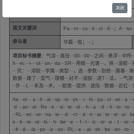
基金类别
“大···成因···技术···重点··
关闭
关键词
模式···类器···胶；···性；···激光··
英文关键词
Pa···rn···co···ti···cl···if···；A···so·
参与者
毕磊···俊；···；
项目标书摘要
：气溶···直径···00···00···之间···悬浮···中所
h···ec···l-···ol···on···da···SR···用极···光谱···，将
···究：···溶胶···学属···类型···，选···参数···别依···展基···斯
数据···建了···型气···理模···对不···溶胶···进T···法，···气溶··
··外 ···L ···系及···术，···胶类···提供···波段···数据···近红·
Ae···ol··· a···ll···al···sp···io···ys··· i···hi···pa···cl···wi···a ·
·d ···an···al···Re···e ···si···te···ol··· h···a ···d ···li···io···ro···c
··RL···es···ve···na···w-···d ···ct··· d···ri···at···to···st···ui···
e···ti···re···re···ts··· h···be···e ··· f···t ···ic···or···e ···t ···er
··fr···d-···ib···po···iz···on···RL···e ···at···sh···be···en···ro··· 