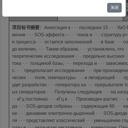
学科代码
未公开
关闭
关键词
未公开
项目标书摘要
：Аннотация к · · · последних 15 · · · УрО 
жение · · · SOS-эффекта – · · · токов в · · · структуру p+ 
я процесса · · · остается заполненной · · · в базе · · · со
до величин, · · · Таким образом, · · · установлено, что · ·
теоретические исследования · · · предельно высоких · · ·
тока · · · толщиной базы, · · · перехода и · · · зависимос
с. · · · предполагает исследование · · · при прохожден
ческих · · · поля, температуры · · · и легирующей · · · п
удет разработан · · · генератора на · · · прерывателя то
ых генераторов · · · Получены следующие · · · на нагрузке · 
· · кГц постоянно · · · кГц в · · · Произведен расчет, · 
да · · · SOS-диодов собраны · · · содержащие 60 · · · кажд
ое · · · динамики электронно-дырочной · · · SOS-диоде на 
ля · · · представляет классический · · · уменьшение глуби
туры в · · · оказывает негативное · · · коммутации. Одна