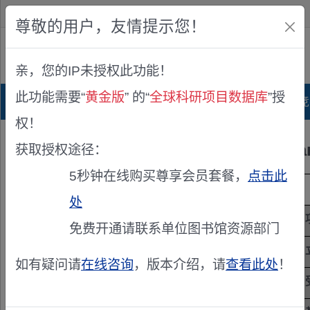
欢迎您！
IP:216.73.216.243
尊敬的用户，友情提示您！
公众版
亲，您的IP未授权此功能！
查看说明
此功能需要“
黄金版
” 的“
全球科研项目数据库
”授
首页
科研项目库
项目指南库
奖项竞
权！
Исследован
获取授权途径：
5秒钟在线购买尊享会员套餐，
点击此
项目来源
俄罗斯基础研究基金(RFBR)
处
项目主持人
Цыранов С.Н.
免费开通请联系单位图书馆资源部门
立项年度
2010
如有疑问请
在线咨询
，版本介绍，请
查看此处
！
研究期限
未知 / 未知