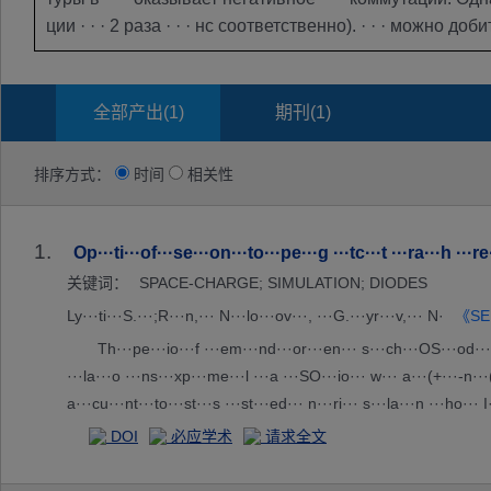
ции · · · 2 раза · · · нс соответственно). · · · можно доби
全部产出(
1
)
期刊(
1
)
排序方式：
时间
相关性
1.
Op···ti···of···se···on···to···pe···g ···tc···t ···ra···h ···re·
关键词：
SPACE-CHARGE; SIMULATION; DIODES
Ly···ti···S.···;R···n,··· N···lo···ov···, ···G.···yr···v,··· N·
《SE·
Th···pe···io···f ···em···nd···or···en··· s···ch···OS···od···at
···la···o ···ns···xp···me···l ···a ···SO···io··· w··· a···(+···-n··
a···cu···nt···to···st···s ···st···ed··· n···ri··· s···la···n ···ho··· I·
·he···ly···pe···-r···on···n ···ch···e ···ep··· c···en···ti···ex···ds
DOI
必应学术
请求全文