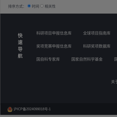
排序方式：
时间
相关性
科研项目申报信息库
全球项目指南库
快
速
奖项竞赛申报信息库
科研奖项数据库
导
航
国自科专家库
国家自然科学基金
关
沪ICP备2024099018号-1