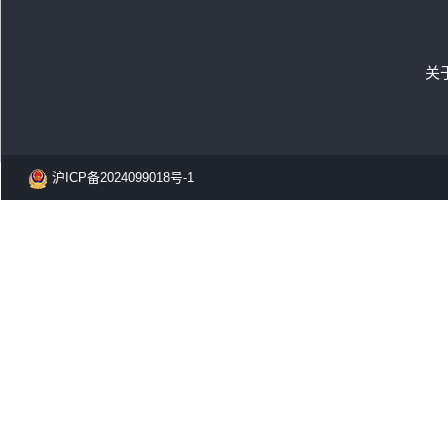
关
沪ICP备2024099018号-1