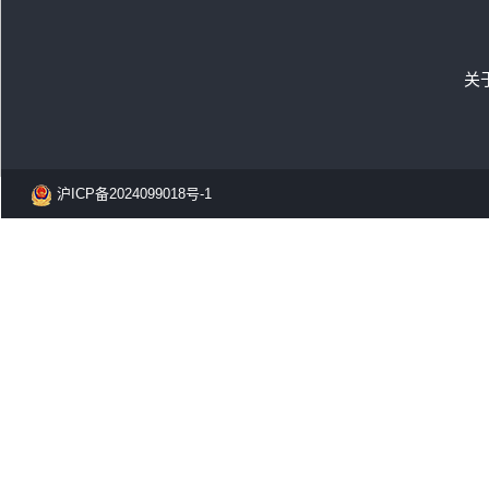
关
沪ICP备2024099018号-1