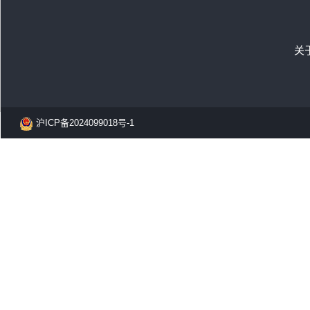
关
沪ICP备2024099018号-1